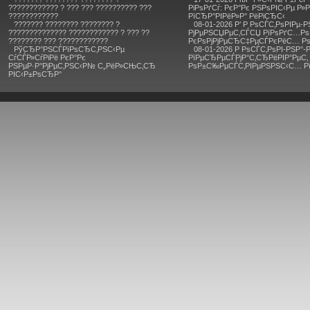
???????????? ? ??? ??? ?????????? ???
РіРѕРґСѓ: РєР°Рє РЅРѕРІС‹Рµ Р»
????????????
РїСЂР°РІРёР»Р° РёРіСЂС‹
??????? ???????? ???????? ?
08-01-2026 Р’ Р РѕСЃС‚РѕРІРµ-Р
?????????????? ???????????? ? ??? ??
РјРµРЅСЏРµС‚СЃСЏ РїРѕРґС…Рѕ
???????? ??? ????????????
РєРѕРјРјРµСЂС‡РµСЃРєРёС… Р
РўСЂР°РЅСЃРїРѕСЂС‚РЅС‹Рµ
08-01-2026 Р РѕСЃС‚РѕРІ-РЅР°-Р
СѓСЃР»СѓРіРё РєР°Рє
РїРµСЂРµСЃРјР°С‚СЂРёРІР°РµС‚
РЅРµР·Р°РјРµС‚РЅС‹Р№ С„РёР»СЊС‚СЂ
РѕР±С‰РµСЃС‚РІРµРЅРЅС‹С… Р
РІС‹Р±РѕСЂР°