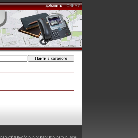
добавить
ФИРМУ
РЅРµСЃ Р РѕСЃС‚РѕРІР°-РЅР°-Р”РѕРЅСѓ РІ 2026