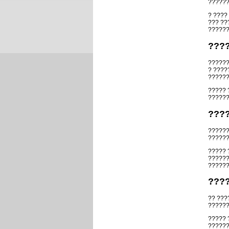
??????
? ????
??? ??
??????
???
??????
? ????
??????
????? 
??????
???
??????
??????
????? 
??????
??????
???
?? ???
??????
????? 
??????