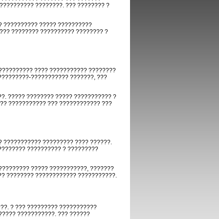
?????????? ????????. ??? ???????? ?
? ?????????? ????? ??????????
???? ???????? ?????????? ???????? ?
?????????? ???? ??????????? ????????
?????????-??????????? ???????, ???
?. ????? ???????? ????? ??????????? ?
??? ??????????? ??? ???????????? ???
? ??????????? ????????? ???? ??????.
???????? ?????????? ? ?????????
????????? ????? ???????????, ???????
?? ???????? ???????????? ???????????.
??. ? ??? ????????? ???????????
????? ???????????. ??? ??????