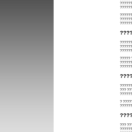
??????
??????
??????
??????
??????
???
??????
??????
??????
????? 
??????
??????
???
??????
??? ??
??????
? ???
??????
???
??? ??
??????