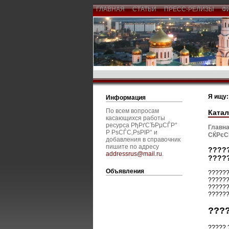
ГЛАВНАЯ
СТАТЬИ
ПРЕСС-РЕЛИЗЫ
Ф
Я ищу:
Информация
По всем вопросам
Катал
касающихся работы
ресурса РђРґСЂРµСЃР°
Главна
Р РѕСЃС‚РѕРІР° и
СЌРєС
добавления в справочник
пишите по адресу
????
addressrus@mail.ru
.
????
Объявления
??????
??????
??????
??????
???
????? 