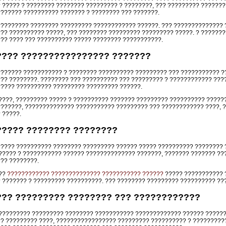
 ????? ? ???????? ???????? ????????? ? ????????, ??? ????????? ???????
?????? ?????????? ??????? ? ???????? ??? ???????.
???????? ???????? ????????? ???????????? ??????. ??? ?????????????? 
?? ?????????? ?????, ??? ???????? ????????? ????????? ?????. ? ??????
?? ???? ??? ?????????? ????? ???????? ???????????.
???? ???????????????? ???????
?????? ??????????? ? ???????? ?????????? ????????? ??? ??????????? ?
?? ????????. ???????? ??? ?????????? ??? ????????? ? ???????????? ???
???? ?????????? ????????? ????????? ??????.
????, ????????? ????? ? ?????????? ??????? ????????? ?????????? ??????
??????, ?????????????? ??????????? ????????? ??? ???????????? ????, 
 ?????.
????? ???????? ????????
???? ?????????? ???????? ????????? ?????? ????? ?????????? ???????? 
????? ? ??????????? ?????? ?????????????? ???????, ??????? ??????? ??
?? ????????.
???
???????????? ?????????????? ??????????? ??????
????? ??????????? 
 ??????? ? ????????? ??????????. ??? ???????? ????????? ?????????? ??
??? ????????? ???????? ??? ????????????
????????? ????????? ???????? ??????????? ????????????? ?????? ??????
? ????????? ????, ????????????????? ????????? ?????????? ? ?????????