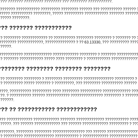
??? ??????? ????????? ???????? ??? ???????? ???????????.
 ??????? ??????????? ????????? ???????? ?????? ??? ?????????? ?????? 
????? ?????????? ????????, ????? ????????? ??????????? ??????? ??????
????? ????????.
??? ??????? ???????????
? ???????? ???????????? ?? ?????????? ???????? ???????? ? ??????? ?? 
???????? ????????????, ?????????????? ? ?? 63.13330, ??? ????????? ??
?????.
??????????? ????????????? ???????????? ???????? ? ??????? ??????????
? ??????? ??????????? ????? ???? ???????? ? ??????????? ????????????
???????? ???????? ???????? ????????
?? ???????? ???????? ? ???????? ????????? ?????????????? ????????? ? 
? ????????? ????? ??????? ? ?????????, ??? ???????? ?????????? ??????
????, ?????????? ????????? ???? ???????? ?????????? ????????????? ???
??. ? ?????????? ?????? ??????????? ??????????????? ???????? ? ?????
??????.
??? ?? ??????????? ????????????
??? ???????????? ???????????? ??????? ????????????? ??????????? ????
?????. ??? ?????? ???????????? ??? ?????? ???????????? ????????? ? ??
???????, ???????? ???????? ??????????????? ??? ?????? ??????????????
? ????????? ?????????????? ??????????? ? ???????????? ????????????? 