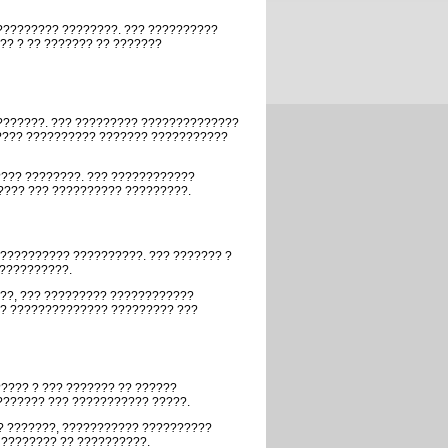
????????? ????????. ??? ??????????
?? ? ?? ??????? ?? ???????
???????. ??? ????????? ??????????????
????? ?????????? ??????? ???????????
??? ????????. ??? ????????????
???? ??? ?????????? ?????????.
?????????? ??????????. ??? ??????? ?
 ??????????.
??, ??? ????????? ????????????
?? ?????????????? ????????? ???
???? ? ??? ??????? ?? ??????
??????? ??? ??????????? ?????.
? ???????, ??????????? ??????????
???????? ?? ??????????.