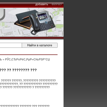
добавить
ФИРМУ
СЊ
РЎС‚СЂРѕРёС‚РµР»СЊРЅР°СЏ
??? ?? ???????? ???
 ?????? ??????, ????????? ??????????
 ???????????, ?? ??????????? ?????????
? ?????? ??????????? ? ?????????
????????????? ??????? ??? ???????