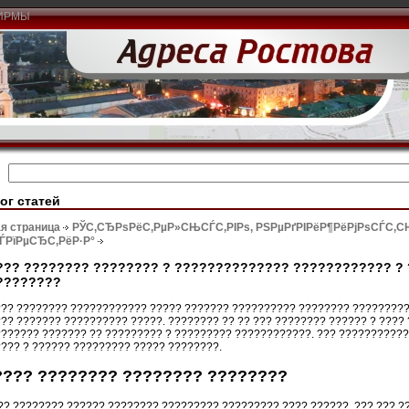
ИРМЫ
ог статей
я страница
РЎС‚СЂРѕРёС‚РµР»СЊСЃС‚РІРѕ, РЅРµРґРІРёР¶РёРјРѕСЃС‚
ЃРїРµСЂС‚РёР·Р°
??? ???????? ???????? ? ?????????????? ???????????? ? 
????????
?? ???????? ???????????? ????? ??????? ?????????? ???????? ?????????
?? ??????? ?????????? ?????. ???????? ?? ?? ??? ???????? ?????? ? ????
?????? ??????? ?? ????????? ? ????????? ????????????. ??? ???????????
??? ? ?????? ????????? ????? ????????.
???? ???????? ???????? ????????
?? ???????? ?????? ???????? ????????? ????????? ???? ??????. ??? ??? 