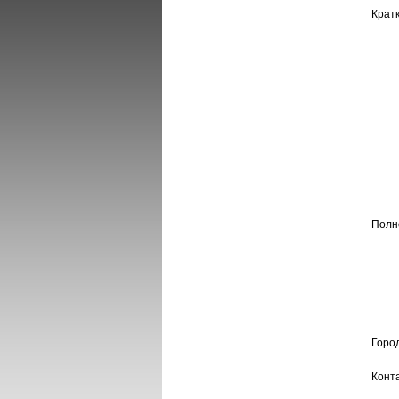
Крат
Полн
Горо
Конт