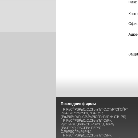
Факс
Конт
Офиц
Адре
Защи
Последние фирмы
Р РѕСЃРЅРµС„С‚СЊ вЂ” С‚СЂР°СЃСЃР°
Рњ4 В«Р”РѕРЅВ», 934 РєРј
(РњРёР»Р»РµСЂРѕРІСЃРєРёР№ СЂ-РЅ)
Р РѕСЃРЅРµС„С‚СЊ вЂ” СѓР».
РџСЂРѕС„РёР»СЊРЅР°СЏ, 60Рђ
(РљР°РјРµРЅСЃРє-РЁР°С…
С‚РёРЅСЃРєРёР№)
Р РѕСЃРЅРµС„С‚СЊ вЂ” СѓР».