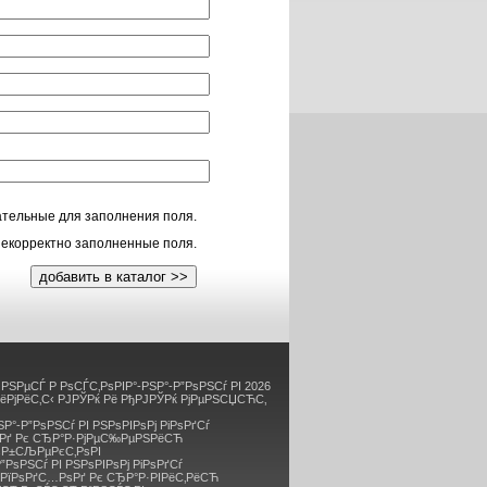
тельные для заполнения поля.
екорректно заполненные поля.
РЅРµСЃ Р РѕСЃС‚РѕРІР°-РЅР°-Р”РѕРЅСѓ РІ 2026
РёРјРёС‚С‹ РЈРЎРќ Рё РђРЈРЎРќ РјРµРЅСЏСЋС‚
ЅР°-Р”РѕРЅСѓ РІ РЅРѕРІРѕРј РіРѕРґСѓ
Рґ Рє СЂР°Р·РјРµС‰РµРЅРёСЋ
ѕР±СЉРµРєС‚РѕРІ
”РѕРЅСѓ РІ РЅРѕРІРѕРј РіРѕРґСѓ
 РїРѕРґС…РѕРґ Рє СЂР°Р·РІРёС‚РёСЋ