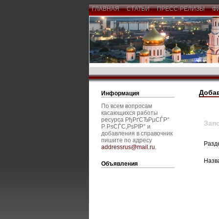
ГЛАВНАЯ
СТАТЬИ
ПРЕСС-РЕЛИЗЫ
Ф
Доба
Информация
По всем вопросам
касающихся работы
ресурса РђРґСЂРµСЃР°
Зап
Р РѕСЃС‚РѕРІР° и
добавления в справочник
пишите по адресу
Разд
addressrus@mail.ru
.
Назв
Объявления