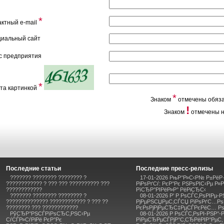
*
актный e-mail
иальный сайт
с предприятия
*
та картинкой
*
Знаком
отмечены обяза
!
Знаком
отмечены н
Последние статьи
Последние пресс-релизы
??????? ???????? ???????? ?
17-01-2026 РњР°Р»С‹Р№ Р±РёР·
???????????? ? ??? ??? ?????????? ???
РіРѕРґСѓ: РєР°Рє РЅРѕРІС‹Рµ Р»
????????????
РїСЂР°РІРёР»Р° РёРіСЂС‹
??????? ???????? ???????? ?
08-01-2026 Р’ Р РѕСЃС‚РѕРІРµ-Р
?????????????? ???????????? ? ??? ??
РјРµРЅСЏРµС‚СЃСЏ РїРѕРґС…Рѕ
???????? ??? ????????????
РєРѕРјРјРµСЂС‡РµСЃРєРёС… Р
РўСЂР°РЅСЃРїРѕСЂС‚РЅС‹Рµ
08-01-2026 Р РѕСЃС‚РѕРІ-РЅР°-Р
СѓСЃР»СѓРіРё РєР°Рє
РїРµСЂРµСЃРјР°С‚СЂРёРІР°РµС‚