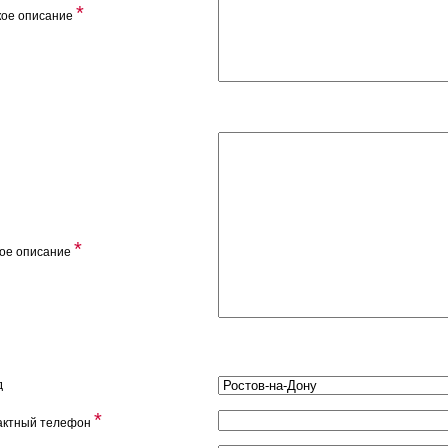
*
кое описание
*
ое описание
д
*
актный телефон