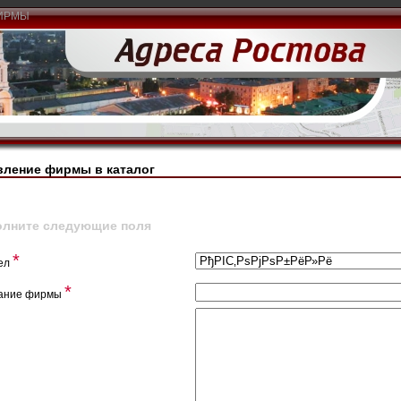
ИРМЫ
вление фирмы в каталог
олните следующие поля
*
ел
*
ание фирмы