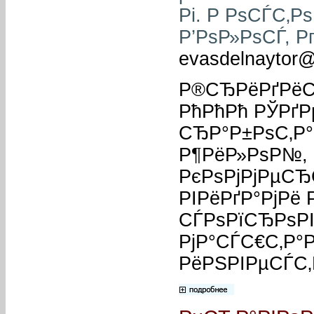
Рі. Р РѕСЃС‚Р
Р’РѕР»РѕСЃ, Рґ.
evasdelnaytor@
Р®СЂРёРґРёС
РћРћРћ РЎРґР
СЂР°Р±РѕС‚Р°
Р¶РёР»РѕР№,
РєРѕРјРјРµСЂ
РІРёРґР°РјРё 
СЃРѕРїСЂРѕРІ
РјР°СЃС€С‚Р°
РёРЅРІРµСЃС‚