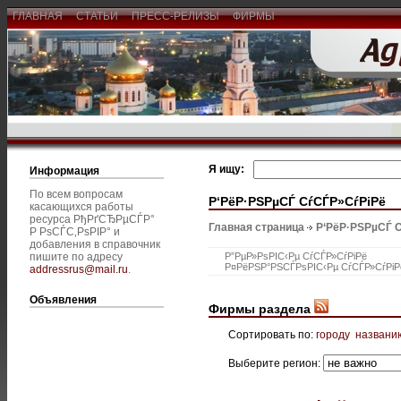
ГЛАВНАЯ
СТАТЬИ
ПРЕСС-РЕЛИЗЫ
ФИРМЫ
Я ищу:
Информация
По всем вопросам
Р‘РёР·РЅРµСЃ СѓСЃР»СѓРіРё
касающихся работы
ресурса РђРґСЂРµСЃР°
Главная страница
Р‘РёР·РЅРµСЃ 
Р РѕСЃС‚РѕРІР° и
добавления в справочник
пишите по адресу
Р”РµР»РѕРІС‹Рµ СѓСЃР»СѓРіРё
Р¤РёРЅР°РЅСЃРѕРІС‹Рµ СѓСЃР»СѓРіР
addressrus@mail.ru
.
Объявления
Фирмы раздела
Сортировать по:
городу
названи
Выберите регион: