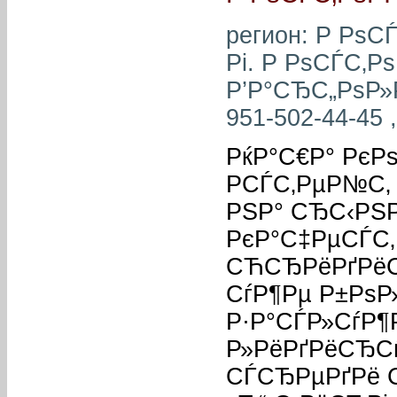
регион: Р РѕСЃ
Рі. Р РѕСЃС‚Рѕ
Р’Р°СЂС„РѕР»Рѕ
951-502-44-45 ,
РќР°С€Р° РєР
Р­СЃС‚РµР№С‚
РЅР° СЂС‹РЅР
РєР°С‡РµСЃС
СЋСЂРёРґРёС
СѓР¶Рµ Р±РѕР
Р·Р°СЃР»СѓР¶
Р»РёРґРёСЂС
СЃСЂРµРґРё 