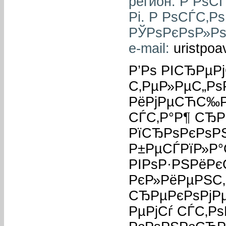
регион: Р РѕСЃ
Рі. Р РѕСЃС‚Р
РЎРѕРєРѕР»РѕРІ
e-mail:
uristpoa
Р’Рѕ РІСЂРµР
С‚РµР»РµС„Рѕ
РёРјРµСЋС‰Р
СЃС‚Р°Р¶ СЂР
РїСЂРѕРєРѕР
Р±РµСЃРїР»Р°
РІРѕР·РЅРёРє
РєР»РёРµРЅС‚
СЂРµРєРѕРјРµ
РµРјСѓ СЃС‚Р