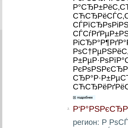
Р°СЂР±РёС‚СЂ
СЋСЂРёСЃС‚С‹
СЃРїСЂРѕРіР
СЃСѓРґРµР±РЅ
РіСЂР°Р¶РґР°Р
РѕС†РµРЅРёС
Р±РµР·РѕРїР
РєРѕРЅРєСЂР
СЂР°Р·Р±РµС
СЋСЂРёРґРёС
Р‘Р°РЅРєСЂР
2.
регион: Р РѕСЃ