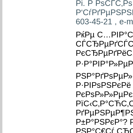
Рі. Р РѕСЃС‚Р
Р‘СѓРґРµРЅРЅР
603-45-21 , e-m
РќРµ С…РІР°С
СЃСЂРµРґСЃС‚
РєСЂРµРґРёС‚
Р·Р°РІР°Р»РµР
РЅР°РґРѕРµР»
Р·РІРѕРЅРєРё 
РєРѕР»Р»РµРє
РїС‹С‚Р°СЋС‚
РґРµРЅРµР¶РЅ
Р±Р°РЅРєР°?
РЅР°С€Сѓ СЋ