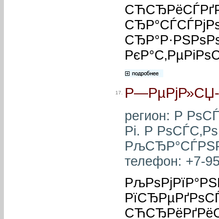
СЋСЂРёСЃРґР
СЂР°СЃСЃРјР
СЂР°Р·РЅРѕР
РєР°С‚РµРіРѕ
Р—РµРјР»СЏ-
17.
регион: Р РѕСЃ
Рі. Р РѕСЃС‚Рѕ
РљСЂР°СЃРЅРѕ
телефон: +7-95
РљРѕРјРїР°РЅ
РїСЂРµРґРѕСЃ
СЋСЂРёРґРёС‡