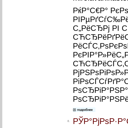
РќР°С€Р° РєРѕ
РІРµРґСѓС‰
С„РёСЂРј РІ 
СЋСЂРёРґРёС
РёСЃС‚РѕРєРѕ
РєРІР°Р»РёС„
СЋСЂРёСЃС‚С
РјРЅРѕРіРѕР»
РіРѕСЃСѓРґР
РѕСЂРіР°РЅР
РѕСЂРіР°РЅР
РЎР°РјРѕР·Р
8.