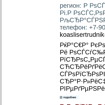
регион: Р РѕСЃ
Рі.Р РѕСЃС‚Рѕ
РљСЂР°СЃРЅРѕ
телефон: +7-904
koaslisertrudni
РќР°С€Р° РєР
Рё РѕСЃСѓС‰
РїСЂРѕС„РµС
СЋСЂРёРґРёС
СЃРѕРїСЂРѕРІ
СЂР°Р·Р»РёС
РІРµРґРµРЅРё