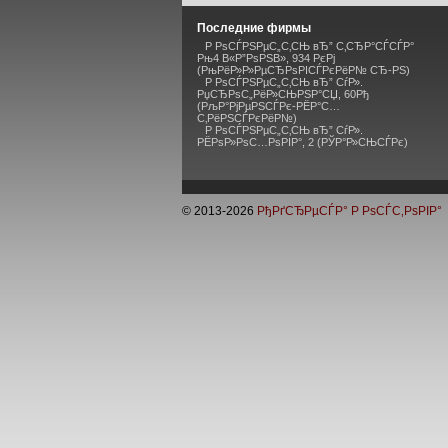
Последние фирмы
Р РѕСЃРЅРµС„С‚СЊ вЂ” С‚СЂР°СЃСЃР°
Рњ4 В«Р”РѕРЅВ», 934 РєРј
(РњРёР»Р»РµСЂРѕРІСЃРєРёР№ СЂ-РЅ)
Р РѕСЃРЅРµС„С‚СЊ вЂ” СѓР».
РџСЂРѕС„РёР»СЊРЅР°СЏ, 60Рђ
(РљР°РјРµРЅСЃРє-РЁР°С…
С‚РёРЅСЃРєРёР№)
Р РѕСЃРЅРµС„С‚СЊ вЂ” СѓР».
РЁРѕР»РѕС…РѕРІР°, 2 (РЎР°Р»СЊСЃРє)
© 2013-
2026
РђРґСЂРµСЃР° Р РѕСЃС‚РѕРІР°