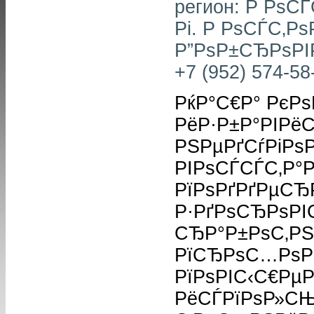
регион: Р РѕСЃ
Рі. Р РѕСЃС‚Рѕ
Р”РѕР±СЂРѕРІР
+7 (952) 574-58-
РќР°С€Р° РєРѕ
РёР·Р±Р°РІРё
РЅРµРґСѓРіРѕР
РІРѕСЃСЃС‚Р°
РїРѕРґРґРµСЂ
Р·РґРѕСЂРѕРІ
СЂР°Р±РѕС‚РЅ
РїСЂРѕС…РѕР
РїРѕРІС‹С€Рµ
РёСЃРїРѕР»СЊ