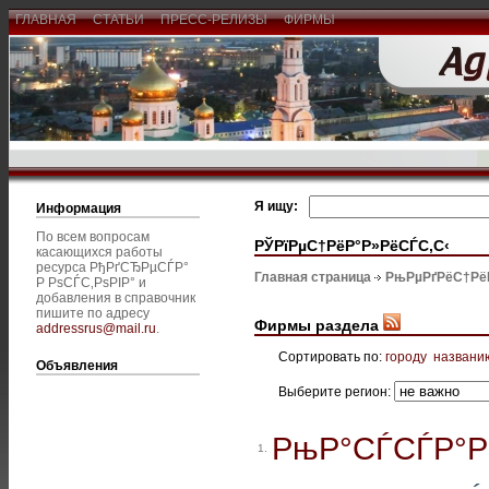
ГЛАВНАЯ
СТАТЬИ
ПРЕСС-РЕЛИЗЫ
ФИРМЫ
Я ищу:
Информация
По всем вопросам
РЎРїРµС†РёР°Р»РёСЃС‚С‹
касающихся работы
ресурса РђРґСЂРµСЃР°
Главная страница
РњРµРґРёС†Рё
Р РѕСЃС‚РѕРІР° и
добавления в справочник
пишите по адресу
Фирмы раздела
addressrus@mail.ru
.
Сортировать по:
городу
названи
Объявления
Выберите регион:
РњР°СЃСЃР°Р
1.