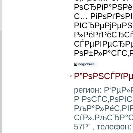
РѕСЂРіР°РЅРёР
С… РіРѕРґРѕР
РІСЂРµРјРµРЅ
Р»РёРґРёСЂСѓ
СЃРµРІРµСЂРµ
РѕР±Р»Р°СЃС‚Р
Р”РѕРЅСЃРїР
2.
регион: Р‘РµР»
Р РѕСЃС‚РѕРІС
РљР°Р»РёС‚РІР
СѓР».РљСЂР°С
57Р’ , телефон: 