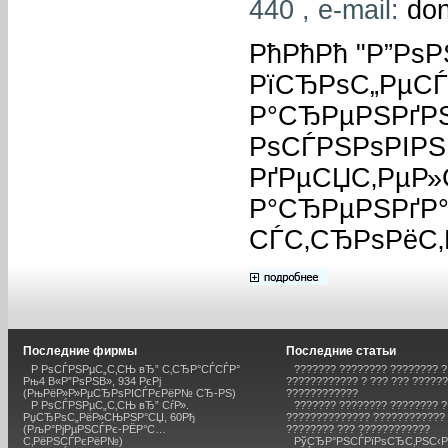
440 , e-mail:
do
РћРћРћ "Р”Рѕ
РїСЂРѕС„РµС
Р°СЂРµРЅРґРЅ
РѕСЃРЅРѕРІРЅ
РґРµСЏС‚РµР»
Р°СЂРµРЅРґР°
СЃС‚СЂРѕРёС
Последние фирмы
Последние статьи
Р РѕСЃРЅРµС„С‚СЊ вЂ” С‚СЂР°СЃСЃР°
??????? ???????? ???????? ?
Рњ4 В«Р”РѕРЅВ», 934 РєРј
???????????? ? ??? ??? ?????
(РњРёР»Р»РµСЂРѕРІСЃРєРёР№ СЂ-РЅ)
????????????
Р РѕСЃРЅРµС„С‚СЊ вЂ” СѓР».
??????? ???????? ???????? ?
РџСЂРѕС„РёР»СЊРЅР°СЏ, 60Рђ
?????????????? ???????????? 
(РљР°РјРµРЅСЃРє-РЁР°С…
???????? ??? ????????????
С‚РёРЅСЃРєРёР№)
РўСЂР°РЅСЃРїРѕСЂС‚РЅС‹Р