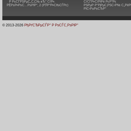
Р РѕСЃРЅРµС„С‚СЊ вЂ” СѓР».
СѓСЃР»СѓРіРё РєР°Рє
РЁРѕР»РѕС…РѕРІР°, 2 (РЎР°Р»СЊСЃРє)
РЅРµР·Р°РјРµС‚РЅС‹Р№ С„Рё
РІС‹Р±РѕСЂР°
© 2013-
2026
РђРґСЂРµСЃР° Р РѕСЃС‚РѕРІР°