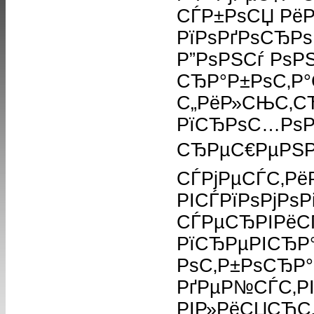
СЃР±РѕСЏ РёР
РїРѕРґРѕСЂРѕР
Р”РѕРЅСѓ РѕР
СЂР°Р±РѕС‚Р°
С„РёР»СЊС‚С
РїСЂРѕС…РѕРґ
СЂРµС€РµРЅР
СЃРјРµСЃС‚Рё
РІСЃРїРѕРјРѕ
СЃРµСЂРІРёС
РїСЂРµРІСЂР°
РѕС‚Р±РѕСЂР°
РґРµР№СЃС‚РІ
РІР»РёСЏСЋС‚