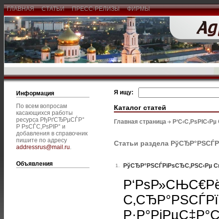
ГЛАВНАЯ
СТАТЬИ
ПРЕСС-РЕЛИЗЫ
ФИРМЫ
Я ищу:
Информация
По всем вопросам
Каталог статей
касающихся работы
ресурса РђРґСЂРµСЃР°
Главная страница
Р‘С‹С‚РѕРІС‹Рµ
Р РѕСЃС‚РѕРІР° и
добавления в справочник
пишите по адресу
Статьи раздела РўСЂР°РЅСЃР
addressrus@mail.ru
.
Объявления
РўСЂР°РЅСЃРїРѕСЂС‚РЅС‹Рµ Сѓ
1.
Р‘РѕР»СЊС€Рё
С‚СЂР°РЅСЃРї
Р·Р°РјРµС‡Р°С