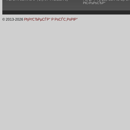
РІС‹Р±РѕСЂР°
© 2013-
2026
РђРґСЂРµСЃР° Р РѕСЃС‚РѕРІР°