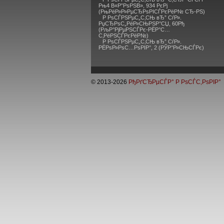
Рњ4 В«Р”РѕРЅВ», 934 РєРј
(РњРёР»Р»РµСЂРѕРІСЃРєРёР№ СЂ-РЅ)
Р РѕСЃРЅРµС„С‚СЊ вЂ” СѓР».
РџСЂРѕС„РёР»СЊРЅР°СЏ, 60Рђ
(РљР°РјРµРЅСЃРє-РЁР°С…
С‚РёРЅСЃРєРёР№)
Р РѕСЃРЅРµС„С‚СЊ вЂ” СѓР».
РЁРѕР»РѕС…РѕРІР°, 2 (РЎР°Р»СЊСЃРє)
© 2013-
2026
РђРґСЂРµСЃР° Р РѕСЃС‚РѕРІР°