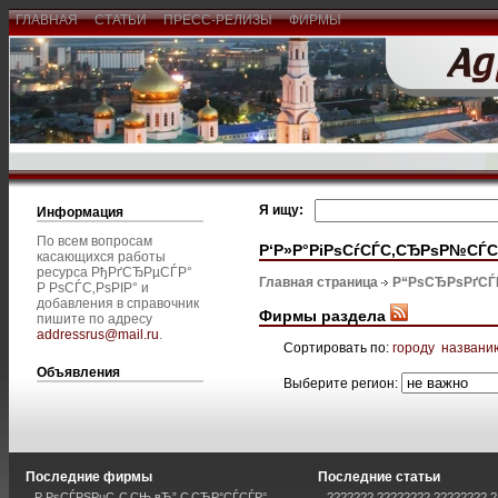
ГЛАВНАЯ
СТАТЬИ
ПРЕСС-РЕЛИЗЫ
ФИРМЫ
Я ищу:
Информация
По всем вопросам
Р‘Р»Р°РіРѕСѓСЃС‚СЂРѕР№СЃС
касающихся работы
ресурса РђРґСЂРµСЃР°
Главная страница
Р“РѕСЂРѕРґСЃ
Р РѕСЃС‚РѕРІР° и
добавления в справочник
Фирмы раздела
пишите по адресу
addressrus@mail.ru
.
Сортировать по:
городу
названи
Объявления
Выберите регион:
Последние фирмы
Последние статьи
Р РѕСЃРЅРµС„С‚СЊ вЂ” С‚СЂР°СЃСЃР°
??????? ???????? ???????? ?