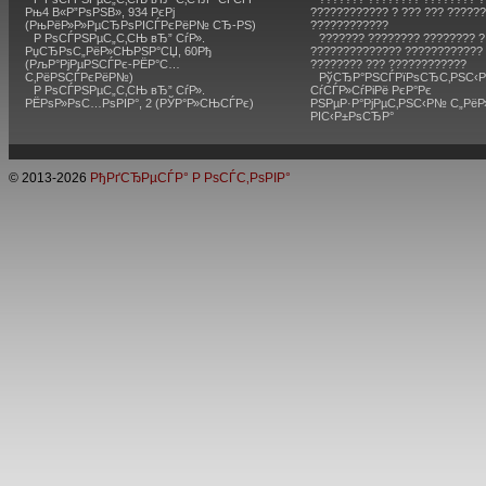
Рњ4 В«Р”РѕРЅВ», 934 РєРј
???????????? ? ??? ??? ?????
(РњРёР»Р»РµСЂРѕРІСЃРєРёР№ СЂ-РЅ)
????????????
Р РѕСЃРЅРµС„С‚СЊ вЂ” СѓР».
??????? ???????? ???????? ?
РџСЂРѕС„РёР»СЊРЅР°СЏ, 60Рђ
?????????????? ???????????? 
(РљР°РјРµРЅСЃРє-РЁР°С…
???????? ??? ????????????
С‚РёРЅСЃРєРёР№)
РўСЂР°РЅСЃРїРѕСЂС‚РЅС‹Р
Р РѕСЃРЅРµС„С‚СЊ вЂ” СѓР».
СѓСЃР»СѓРіРё РєР°Рє
РЁРѕР»РѕС…РѕРІР°, 2 (РЎР°Р»СЊСЃРє)
РЅРµР·Р°РјРµС‚РЅС‹Р№ С„Рё
РІС‹Р±РѕСЂР°
© 2013-
2026
РђРґСЂРµСЃР° Р РѕСЃС‚РѕРІР°