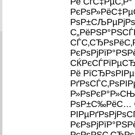
Рё СѓС‡РµС‚Р°
РєРѕР»РёС‡РµС
РѕР±СЉРµРјРѕ
С„РёРЅР°РЅСЃ
СЃС‚СЂРѕРёС‚Р
РєРѕРјРїР°РЅР
СЌРєСЃРїРµСЂ
Рё РїСЂРѕРІР
РґРѕСЃС‚РѕРІ
Р»РѕРєР°Р»СЊ
РѕР±С‰РёС… С
РІРµРґРѕРјРѕС
РєРѕРјРїР°РЅР
РєРѕРЅС‚СЂР