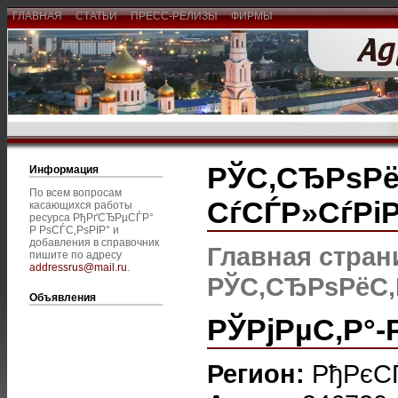
ГЛАВНАЯ
СТАТЬИ
ПРЕСС-РЕЛИЗЫ
ФИРМЫ
РЎС‚СЂРѕР
Информация
По всем вопросам
СѓСЃР»СѓРі
касающихся работы
ресурса РђРґСЂРµСЃР°
Р РѕСЃС‚РѕРІР° и
добавления в справочник
Главная стран
пишите по адресу
addressrus@mail.ru
.
РЎС‚СЂРѕРёС‚
Объявления
РЎРјРµС‚Р°-
Регион:
РђРєС