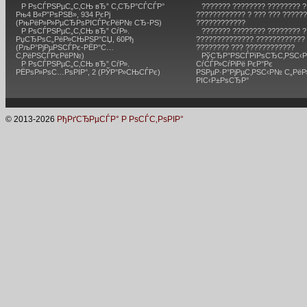
Р РѕСЃРЅРµС„С‚СЊ вЂ” С‚СЂР°СЃСЃР°
??????? ???????? ???????? ?
Рњ4 В«Р”РѕРЅВ», 934 РєРј
???????????? ? ??? ??? ?????
(РњРёР»Р»РµСЂРѕРІСЃРєРёР№ СЂ-РЅ)
????????????
Р РѕСЃРЅРµС„С‚СЊ вЂ” СѓР».
??????? ???????? ???????? ?
РџСЂРѕС„РёР»СЊРЅР°СЏ, 60Рђ
?????????????? ???????????? 
(РљР°РјРµРЅСЃРє-РЁР°С…
???????? ??? ????????????
С‚РёРЅСЃРєРёР№)
РўСЂР°РЅСЃРїРѕСЂС‚РЅС‹Р
Р РѕСЃРЅРµС„С‚СЊ вЂ” СѓР».
СѓСЃР»СѓРіРё РєР°Рє
РЁРѕР»РѕС…РѕРІР°, 2 (РЎР°Р»СЊСЃРє)
РЅРµР·Р°РјРµС‚РЅС‹Р№ С„Рё
РІС‹Р±РѕСЂР°
© 2013-
2026
РђРґСЂРµСЃР° Р РѕСЃС‚РѕРІР°