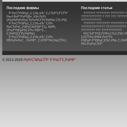
Последние фирмы
Последние статьи
Р РѕСЃРЅРµС„С‚СЊ вЂ” С‚СЂР°СЃСЃР°
??????? ???????? ???????? ?
Рњ4 В«Р”РѕРЅВ», 934 РєРј
???????????? ? ??? ??? ?????
(РњРёР»Р»РµСЂРѕРІСЃРєРёР№ СЂ-РЅ)
????????????
Р РѕСЃРЅРµС„С‚СЊ вЂ” СѓР».
??????? ???????? ???????? ?
РџСЂРѕС„РёР»СЊРЅР°СЏ, 60Рђ
?????????????? ???????????? 
(РљР°РјРµРЅСЃРє-РЁР°С…
???????? ??? ????????????
С‚РёРЅСЃРєРёР№)
РўСЂР°РЅСЃРїРѕСЂС‚РЅС‹Р
Р РѕСЃРЅРµС„С‚СЊ вЂ” СѓР».
СѓСЃР»СѓРіРё РєР°Рє
РЁРѕР»РѕС…РѕРІР°, 2 (РЎР°Р»СЊСЃРє)
РЅРµР·Р°РјРµС‚РЅС‹Р№ С„Рё
РІС‹Р±РѕСЂР°
© 2013-
2026
РђРґСЂРµСЃР° Р РѕСЃС‚РѕРІР°