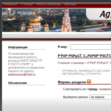
ГЛАВНАЯ
СТАТЬИ
ПРЕСС-РЕЛИЗЫ
ФИРМЫ
Я ищу:
Информация
По всем вопросам
Р‘РёР·РЅРµСЃ, С„РёРЅР°РЅСЃС
касающихся работы
ресурса РђРґСЂРµСЃР°
Главная страница
Р‘РёР·РЅРµСЃ,
Р РѕСЃС‚РѕРІР° и
добавления в справочник
пишите по адресу
Р‘Р°РЅРєРё, РёРЅРІРµСЃС‚РёС†РёРё
РўР°РјРѕР¶РЅСЏ, СЃРєР»Р°Рґ
addressrus@mail.ru
.
Фирмы раздела
Объявления
Сортировать по:
городу
назван
Выберите регион: