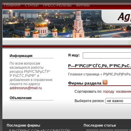
ГЛАВНАЯ
СТАТЬИ
ПРЕСС-РЕЛИЗЫ
ФИРМЫ
Я ищу:
Информация
По всем вопросам
Р—Р°РїС‡Р°СЃС‚Рё, Р°РІС‚Рѕ
касающихся работы
ресурса РђРґСЂРµСЃР°
Главная страница
РђРІС‚РѕРјРѕР
Р РѕСЃС‚РѕРІР° и
добавления в справочник
Фирмы раздела
пишите по адресу
addressrus@mail.ru
.
Сортировать по:
городу
названи
Объявления
Выберите регион:
Последние фирмы
Последние статьи
Р РѕСЃРЅРµС„С‚СЊ вЂ” С‚СЂР°СЃСЃР°
??????? ???????? ???????? ?