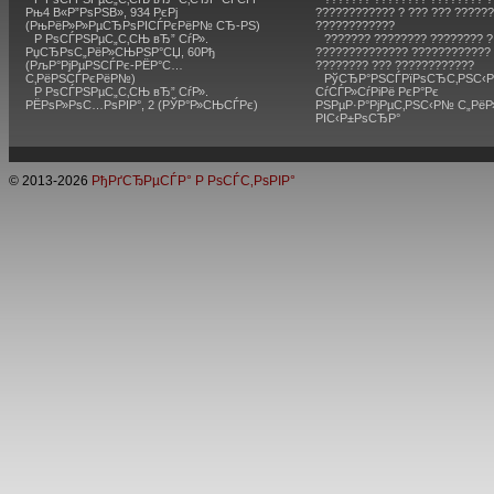
Рњ4 В«Р”РѕРЅВ», 934 РєРј
???????????? ? ??? ??? ?????
(РњРёР»Р»РµСЂРѕРІСЃРєРёР№ СЂ-РЅ)
????????????
Р РѕСЃРЅРµС„С‚СЊ вЂ” СѓР».
??????? ???????? ???????? ?
РџСЂРѕС„РёР»СЊРЅР°СЏ, 60Рђ
?????????????? ???????????? 
(РљР°РјРµРЅСЃРє-РЁР°С…
???????? ??? ????????????
С‚РёРЅСЃРєРёР№)
РўСЂР°РЅСЃРїРѕСЂС‚РЅС‹Р
Р РѕСЃРЅРµС„С‚СЊ вЂ” СѓР».
СѓСЃР»СѓРіРё РєР°Рє
РЁРѕР»РѕС…РѕРІР°, 2 (РЎР°Р»СЊСЃРє)
РЅРµР·Р°РјРµС‚РЅС‹Р№ С„Рё
РІС‹Р±РѕСЂР°
© 2013-
2026
РђРґСЂРµСЃР° Р РѕСЃС‚РѕРІР°