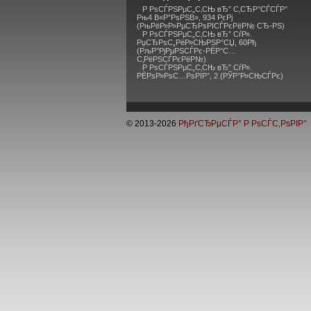
Р РѕСЃРЅРµС„С‚СЊ вЂ” С‚СЂР°СЃСЃР°
Рњ4 В«Р”РѕРЅВ», 934 РєРј
(РњРёР»Р»РµСЂРѕРІСЃРєРёР№ СЂ-РЅ)
Р РѕСЃРЅРµС„С‚СЊ вЂ” СѓР».
РџСЂРѕС„РёР»СЊРЅР°СЏ, 60Рђ
(РљР°РјРµРЅСЃРє-РЁР°С…
С‚РёРЅСЃРєРёР№)
Р РѕСЃРЅРµС„С‚СЊ вЂ” СѓР».
РЁРѕР»РѕС…РѕРІР°, 2 (РЎР°Р»СЊСЃРє)
© 2013-
2026
РђРґСЂРµСЃР° Р РѕСЃС‚РѕРІР°