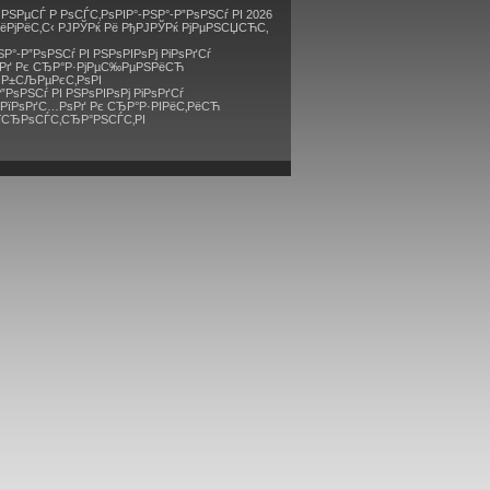
РЅРµСЃ Р РѕСЃС‚РѕРІР°-РЅР°-Р”РѕРЅСѓ РІ 2026
РёРјРёС‚С‹ РЈРЎРќ Рё РђРЈРЎРќ РјРµРЅСЏСЋС‚
ЅР°-Р”РѕРЅСѓ РІ РЅРѕРІРѕРј РіРѕРґСѓ
Рґ Рє СЂР°Р·РјРµС‰РµРЅРёСЋ
ѕР±СЉРµРєС‚РѕРІ
”РѕРЅСѓ РІ РЅРѕРІРѕРј РіРѕРґСѓ
 РїРѕРґС…РѕРґ Рє СЂР°Р·РІРёС‚РёСЋ
їСЂРѕСЃС‚СЂР°РЅСЃС‚РІ