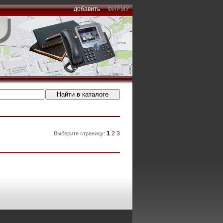
добавить
ФИРМУ
1
2
3
Выберите страницу: